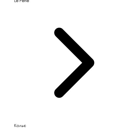
Le'Perle
Кольє