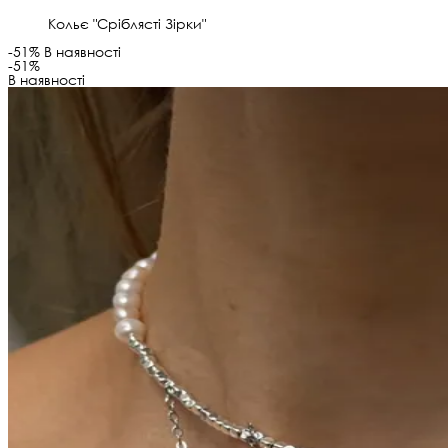
Кольє "Сріблясті Зірки"
-51%
В наявності
-51%
В наявності