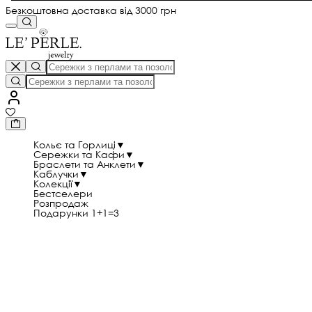
Безкоштовна доставка від 3000 грн
Кольє та Горлиці
▼
Сережки та Кафи
▼
Браслети та Анклети
▼
Каблучки
▼
Колекції
▼
Бестселери
Розпродаж
Подарунки 1+1=3