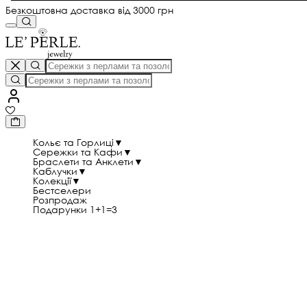
Безкоштовна доставка від 3000 грн
Кольє та Горлиці
▼
Сережки та Кафи
▼
Браслети та Анклети
▼
Каблучки
▼
Колекції
▼
Бестселери
Розпродаж
Подарунки 1+1=3