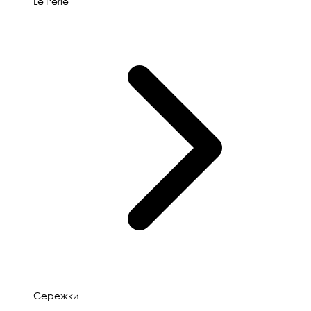
Le'Perle
Сережки