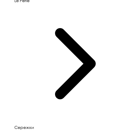
Le'Perle
Сережки