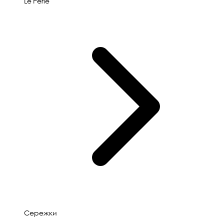
Le'Perle
Сережки