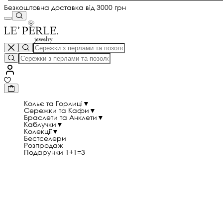
Безкоштовна доставка від 3000 грн
Кольє та Горлиці
▼
Сережки та Кафи
▼
Браслети та Анклети
▼
Каблучки
▼
Колекції
▼
Бестселери
Розпродаж
Подарунки 1+1=3