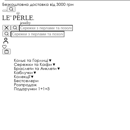
Безкоштовна доставка від 3000 грн
Кольє та Горлиці
▼
Сережки та Кафи
▼
Браслети та Анклети
▼
Каблучки
▼
Колекції
▼
Бестселери
Розпродаж
Подарунки 1+1=3