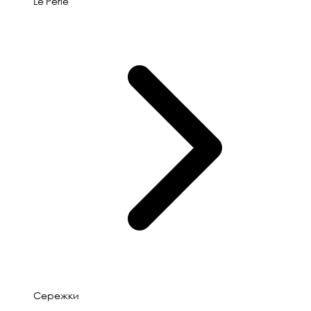
Le'Perle
Сережки