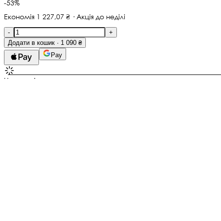
-53%
Економія 1 227,07 ₴ · Акція до неділі
-
+
Додати в кошик · 1 090 ₴
Pay
Не тьмяніє
Гіпоалергенно
Медсплав, Ювелірне скло
Не окислюється
Гарантія
1 місяців
Замовте до 14:00
— отримаєте 12 серпня
Нова Пошта
Додати разом
сережки + браслет
2 580 ₴
-3 994,21 ₴