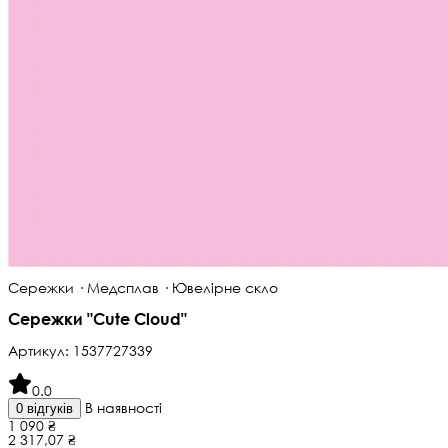
Сережки · Медсплав · Ювелірне скло
Сережки "Cute Cloud"
Артикул:
1537727339
0.0
В наявності
0 відгуків
1 090 ₴
2 317,07 ₴