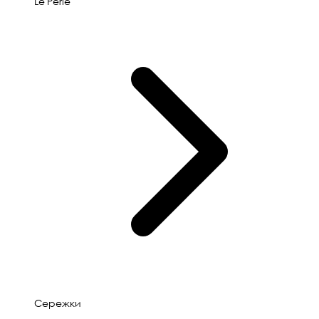
Le'Perle
Сережки