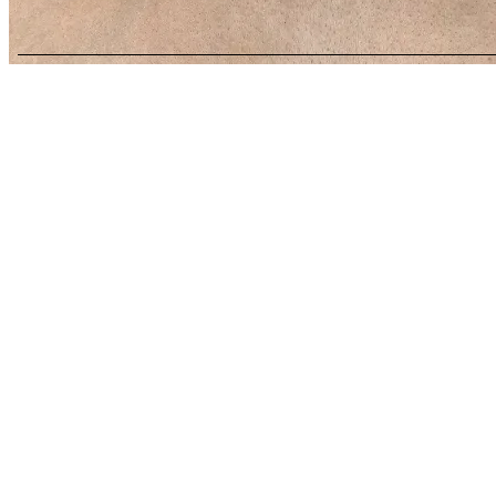
Сережки · Медсплав · Полімерна глина
Сережки “Gold Сокіл”
Артикул:
8181433107
0.0
В наявності
0 відгуків
1 300 ₴
2 765,96 ₴
-53%
Економія 1 465,96 ₴ · Акція до неділі
-
+
Додати в кошик · 1 300 ₴
Pay
Не тьмяніє