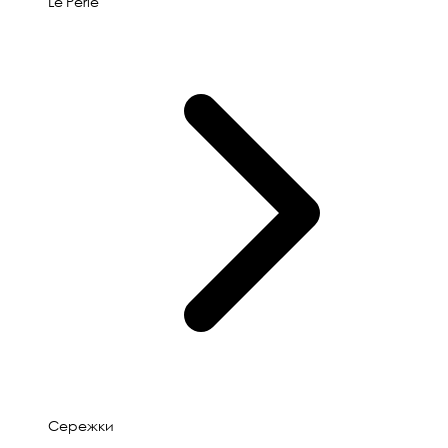
Le'Perle
Сережки