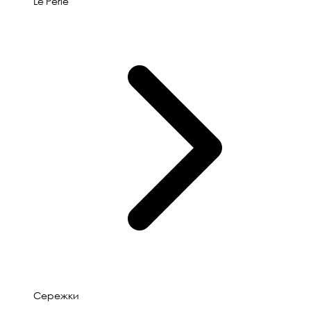
Le'Perle
Сережки