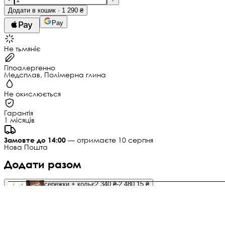
Додати в кошик · 1 290 ₴
Pay
Не тьмяніє
Гіпоалергенно
Медсплав, Полімерна глина
Не окислюється
Гарантія
1 місяців
Замовте до 14:00
— отримаєте 10 серпня
Нова Пошта
Додати разом
сережки + кольє
2 340 ₴
-2 480,15 ₴
Додати товари · 2 340 ₴ →
Опис