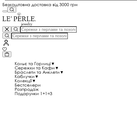
Безкоштовна доставка від 3000 грн
Кольє та Горлиці
▼
Сережки та Кафи
▼
Браслети та Анклети
▼
Каблучки
▼
Колекції
▼
Бестселери
Розпродаж
Подарунки 1+1=3