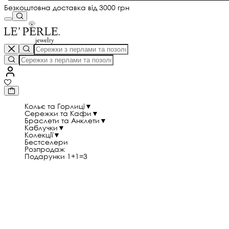
Безкоштовна доставка від 3000 грн
Кольє та Горлиці
▼
Сережки та Кафи
▼
Браслети та Анклети
▼
Каблучки
▼
Колекції
▼
Бестселери
Розпродаж
Подарунки 1+1=3