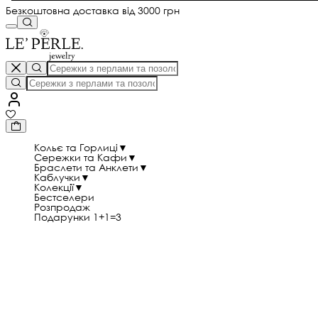
Безкоштовна доставка від 3000 грн
Кольє та Горлиці
▼
Сережки та Кафи
▼
Браслети та Анклети
▼
Каблучки
▼
Колекції
▼
Бестселери
Розпродаж
Подарунки 1+1=3