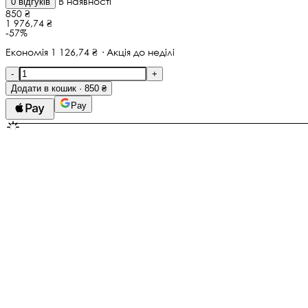
В наявності
0 відгуків
850 ₴
1 976,74 ₴
-57%
Економія 1 126,74 ₴ · Акція до неділі
-
+
Додати в кошик · 850 ₴
Pay
Не тьмяніє
Гіпоалергенно
Медсплав, Ювелірне скло
Не окислюється
Гарантія
1 місяців
Замовте до 14:00
— отримаєте 11 серпня
Нова Пошта
Додати разом