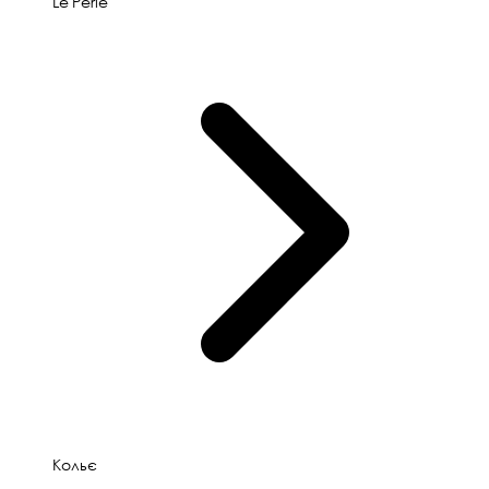
Le'Perle
Кольє