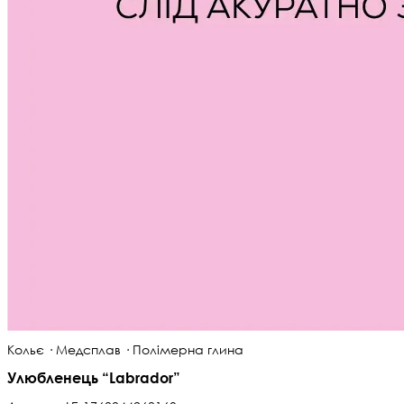
Кольє · Медсплав · Полімерна глина
Улюбленець “Labrador”