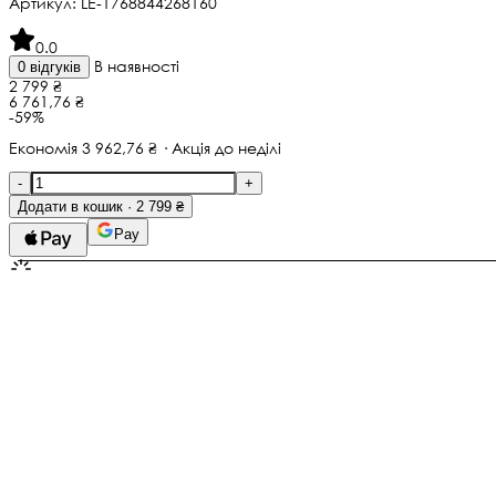
Артикул:
LE-1768844268160
0.0
В наявності
0 відгуків
2 799 ₴
6 761,76 ₴
-59%
Економія 3 962,76 ₴ · Акція до неділі
-
+
Додати в кошик · 2 799 ₴
Pay
Не тьмяніє
Гіпоалергенно
Медсплав, Полімерна глина
Не окислюється
Гарантія
1 місяців
Замовте до 14:00
— отримаєте 8 серпня