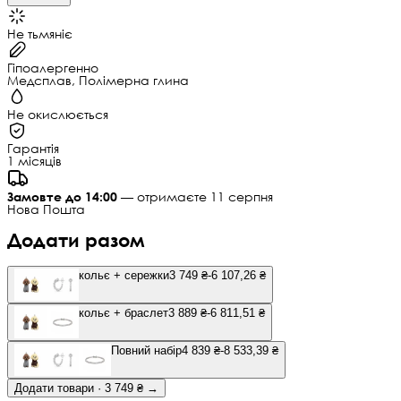
Не тьмяніє
Гіпоалергенно
Медсплав, Полімерна глина
Не окислюється
Гарантія
1 місяців
Замовте до 14:00
— отримаєте 11 серпня
Нова Пошта
Додати разом
кольє + сережки
3 749 ₴
-6 107,26 ₴
кольє + браслет
3 889 ₴
-6 811,51 ₴
Повний набір
4 839 ₴
-8 533,39 ₴
Додати товари · 3 749 ₴ →