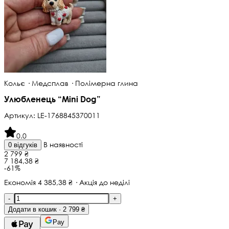
Кольє · Медсплав · Полімерна глина
Улюбленець “Mini Dog”
Артикул:
LE-1768845370011
0.0
В наявності
0 відгуків
2 799 ₴
7 184,38 ₴
-61%
Економія 4 385,38 ₴ · Акція до неділі
-
+
Додати в кошик · 2 799 ₴
Pay