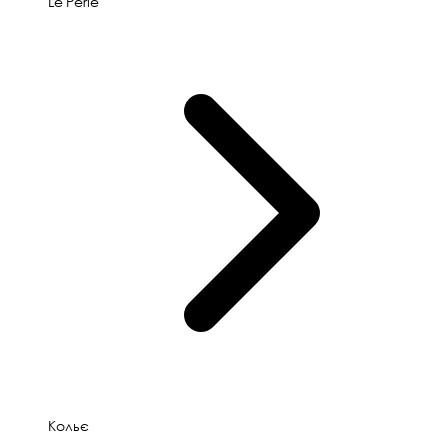
Le'Perle
Кольє