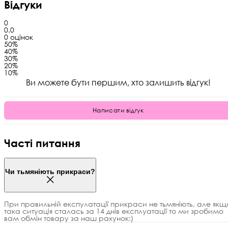
Відгуки
0
0.0
0 оцінок
5
0%
4
0%
3
0%
2
0%
1
0%
Ви можете бути першим, хто залишить відгук!
Написати відгук
Часті питання
Чи тьмяніють прикраси?
При правильній експулатації прикраси не тьмяніють, але якщ
така ситуація сталась за 14 днів експлуатації то ми зробимо
вам обмін товару за наш рахунок:)