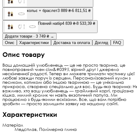
кольє + браслет
3 889 ₴
-6 811,51 ₴
Повний набір
4 839 ₴
-8 533,39 ₴
Додати товари · 3 749 ₴ →
Опис
Характеристики
Доставка та оплата
Догляд
FAQ
Опис товару
Ваш домашній улюбленець — це не просто тварина, це
повноправний член сім&#039;ї, вірний друг і джерело
нескінченної радості. Тепер ви можете тримати частинку цієї
любові завжди поруч із серцем. Персоналізований кулон з
песиком, котиком або іншою твариною — це унікальна
прикраса, створена спеціально для вас. Будь-яка тварина: Н
важливо, хто ваш улюбленець — грайливий коргі, граціозна
кішка, милий кролик чи навіть екзотичний папуга. Ми
працюємо з будь-якими ескізами. Все, що вам потрібно
зробити — просто залишити заявку на нашому сайті.
Характеристики
Матеріал
Медсплав, Полімерна глина