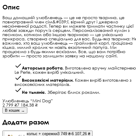
Опис
Ваш домашній улюбленець — це не просто тварина, це
повноправний член сім&#039;ї, вірний друг і джерело
нескінченної радості. Тепер ви можете тримати частинку цієї
любові завжди поруч із серцем. Персоналізований кулон з
песиком, котиком або іншою твариною — це унікальна
прикраса, створена спеціально для вас. Будь-яка тварина: Н
важливо, хто ваш улюбленець — грайливий коргі, граціозна
кішка, милий кролик чи навіть екзотичний папуга. Ми
працюємо з будь-якими ескізами. Все, що вам потрібно
зробити — просто залишити заявку на нашому сайті.
Авторська робота.
Виготовлено вручну майстернею
Le Perle, кожен виріб унікальний.
Високоякісні матеріали.
Кожен виріб виготовлено з
високоякісних матеріалів.
Не тьмяніє.
Зберігає блиск роками.
Улюбленець “Mini Dog”
2 799 ₴
7 184,38 ₴
В кошик →
Додати разом
кольє + сережки
3 749 ₴
-6 107,26 ₴