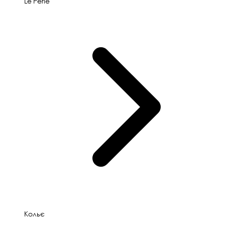
Le'Perle
Кольє