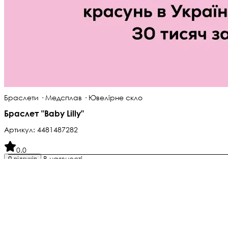
Браслети · Медсплав · Ювелірне скло
Браслет "Baby Lilly"
Артикул:
4481487282
0.0
В наявності
0 відгуків
950 ₴
2 261,9 ₴
-58%
Економія 1 311,9 ₴ · Акція до неділі
Довжина:
16
Як визначити розмір?