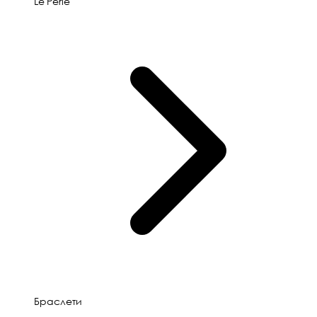
Le'Perle
Браслети