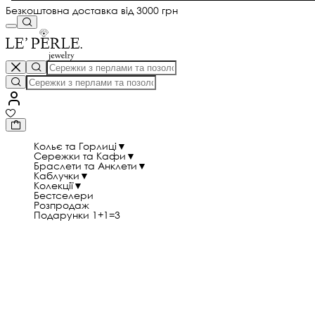
Безкоштовна доставка від 3000 грн
Кольє та Горлиці
▼
Сережки та Кафи
▼
Браслети та Анклети
▼
Каблучки
▼
Колекції
▼
Бестселери
Розпродаж
Подарунки 1+1=3