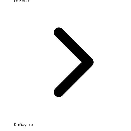
Le'Perle
Каблучки