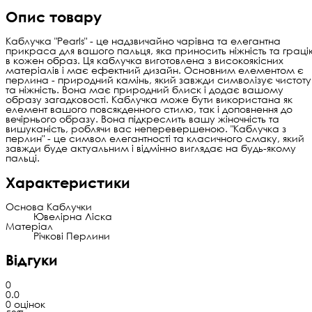
Опис товару
Каблучка "Pearls" - це надзвичайно чарівна та елегантна
прикраса для вашого пальця, яка приносить ніжність та граці
в кожен образ. Ця каблучка виготовлена з високоякісних
матеріалів і має ефектний дизайн. Основним елементом є
перлина - природний камінь, який завжди символізує чистоту
та ніжність. Вона має природний блиск і додає вашому
образу загадковості. Каблучка може бути використана як
елемент вашого повсякденного стилю, так і доповнення до
вечірнього образу. Вона підкреслить вашу жіночність та
вишуканість, роблячи вас неперевершеною. "Каблучка з
перлин" - це символ елегантності та класичного смаку, який
завжди буде актуальним і відмінно виглядає на будь-якому
пальці.
Характеристики
Основа Каблучки
Ювелірна Ліска
Матеріал
Річкові Перлини
Відгуки
0
0.0
0 оцінок