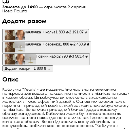
Замовте до 14:00
— отримаєте 9 серпня
Нова Пошта
Додати разом
каблучка + кольє
1 800 ₴
-2 191,07 ₴
каблучка + сережки
1 800 ₴
-2 430,9 ₴
Повний набір
2 790 ₴
-3 503,4 ₴
Додати товари · 1 800 ₴ →
Опис
Каблучка "Pearls" - це надзвичайно чарівна та елегантна
прикраса для вашого пальця, яка приносить ніжність та граці
в кожен образ. Ця каблучка виготовлена з високоякісних
матеріалів і має ефектний дизайн. Основним елементом є
перлина - природний камінь, який завжди символізує чистоту
та ніжність. Вона має природний блиск і додає вашому
образу загадковості. Каблучка може бути використана як
елемент вашого повсякденного стилю, так і доповнення до
вечірнього образу. Вона підкреслить вашу жіночність та
вишуканість, роблячи вас неперевершеною. "Каблучка з