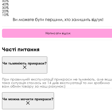
5
0%
4
0%
3
0%
2
0%
1
0%
Ви можете бути першим, хто залишить відгук!
Написати відгук
Часті питання
Чи тьмяніють прикраси?
При правильній експулатації прикраси не тьмяніють, але якщ
така ситуація сталась за 14 днів експлуатації то ми зробимо
вам обмін товару за наш рахунок:)
Чи можна мочити прикраси?