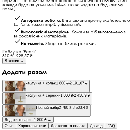
перлин" - це символ елегантності та класичного смаку, який
завжди буде актуальним і відмінно виглядає на будь-якому
пальці.
Авторська робота.
Виготовлено вручну майстернею
Le Perle, кожен виріб унікальний.
Високоякісні матеріали.
Кожен виріб виготовлено з
високоякісних матеріалів.
Не тьмяніє.
Зберігає блиск роками.
Каблучка "Pearls"
810 ₴
1 928,57 ₴
В кошик →
Додати разом
каблучка + кольє
1 800 ₴
-2 191,07 ₴
каблучка + сережки
1 800 ₴
-2 430,9 ₴
Повний набір
2 790 ₴
-3 503,4 ₴
Додати товари · 1 800 ₴ →
Опис
Характеристики
Доставка та оплата
Догляд
FAQ