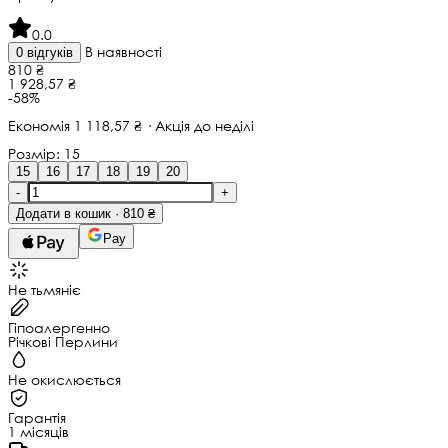
0.0
В наявності
0 відгуків
810 ₴
1 928,57 ₴
-58%
Економія 1 118,57 ₴ · Акція до неділі
Розмір:
15
15
16
17
18
19
20
-
+
Додати в кошик · 810 ₴
Pay
Не тьмяніє
Гіпоалергенно
Річкові Перлини
Не окислюється
Гарантія
1 місяців