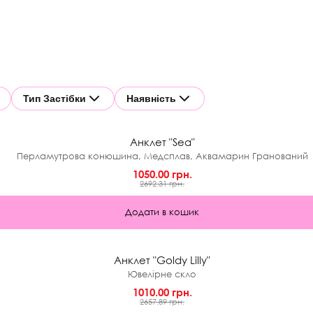
★
Тип Застібки
Наявність
0.0 (0)
Анклет "Sea"
Перламутрова конюшина, Медсплав, Аквамарин Гранований
1050.00 грн.
2692.31 грн.
Додати в кошик
★
0.0 (0)
Анклет "Goldy Lilly"
Ювелірне скло
1010.00 грн.
2657.89 грн.