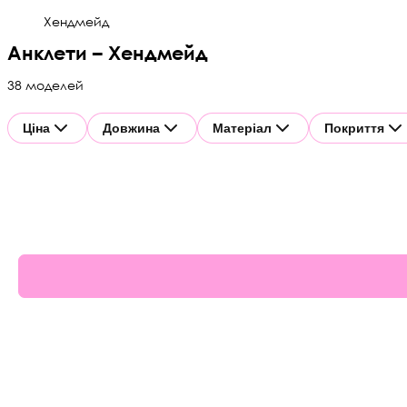
Хендмейд
Анклети – Хендмейд
38 моделей
Ціна
Довжина
Матеріал
Покриття
61%
62%