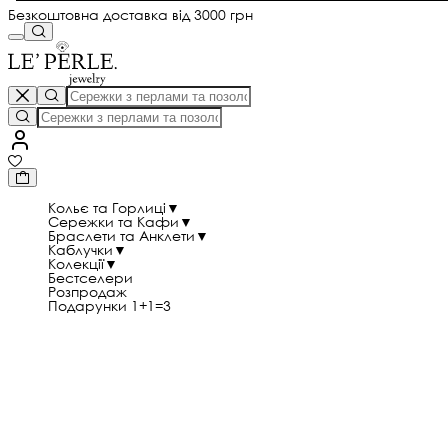
Безкоштовна доставка від 3000 грн
Кольє та Горлиці
▼
Сережки та Кафи
▼
Браслети та Анклети
▼
Каблучки
▼
Колекції
▼
Бестселери
Розпродаж
Подарунки 1+1=3