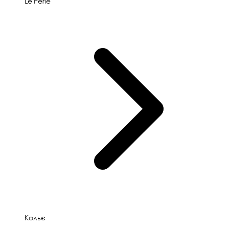
Le'Perle
Кольє