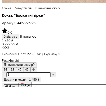
Кольє · Медсплав · Ювелірне скло
Кольє “Блакитні зірки”
Артикул:
4427926382
0.0
В наявності
0 відгуків
1 450 ₴
3 222,22 ₴
-55%
Економія 1 772,22 ₴ · Акція до неділі
Розмір:
36
Як визначити розмір?
36
38
40
42
44
-
+
Додати в кошик · 1 450 ₴
Pay
Не тьмяніє