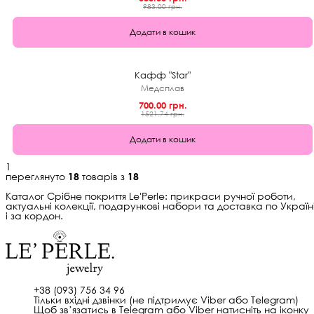
983.00 грн.
Додати в кошик
★
0.0 (0)
54%
Кафф "Star"
Медсплав
700.00 грн.
1521.74 грн.
Додати в кошик
1
переглянуто
18
товарів з
18
Каталог Срібне покриття Le'Perle: прикраси ручної роботи,
актуальні колекції, подарункові набори та доставка по Україн
і за кордон.
+38 (093) 756 34 96
Тільки вхідні дзвінки (не підтримує Viber або Telegram)
Щоб звʼязатись в Telegram або Viber натисніть на іконку