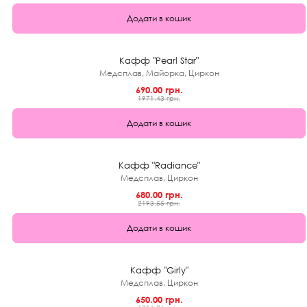
Додати в кошик
★
0.0 (0)
65%
Кафф "Pearl Star"
Медсплав, Майорка, Циркон
690.00 грн.
1971.43 грн.
Додати в кошик
★
0.0 (0)
69%
Кафф "Radiance"
Медсплав, Циркон
680.00 грн.
2193.55 грн.
Додати в кошик
★
0.0 (0)
63%
Кафф "Girly"
Медсплав, Циркон
650.00 грн.