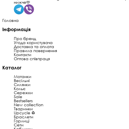
нижче🫶
Головна
Інформація
Про бренд
Угода користувача
Доставка та оплата
Правила повернення
Контакти
Оптова співпраця
Каталог
Мотанки
Весільні
Силянки
Кольє
Сережки
Sale
Bestsellers
New collection
Тваринки
Upcycle ♻️
Браслети
Горлиці
Сети
Каблучки