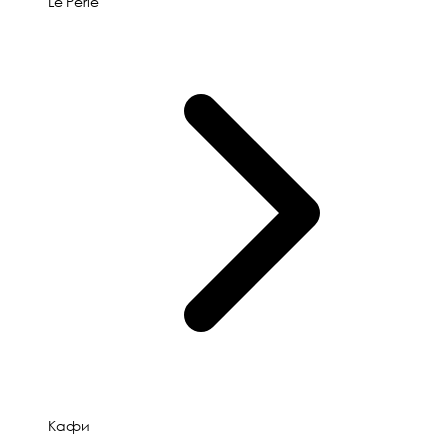
Le'Perle
Кафи