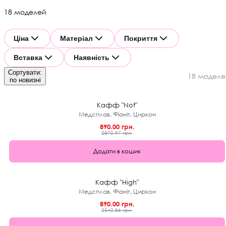
18 моделей
Ціна
Матеріал
Покриття
Вставка
Наявність
Сортувати:
18 моделе
★
по новизні
0.0 (0)
69%
Кафф "Not"
Медсплав, Фіаніт, Циркон
890.00 грн.
2870.97 грн.
Додати в кошик
★
0.0 (0)
65%
Кафф "High"
Медсплав, Фіаніт, Циркон
890.00 грн.
2542.86 грн.